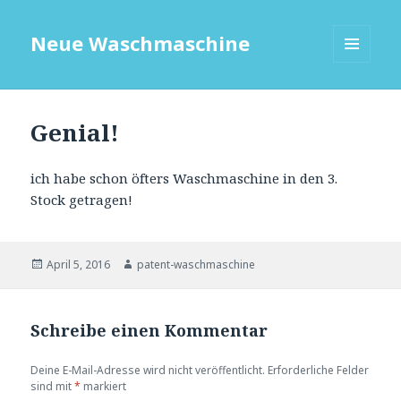
Neue Waschmaschine
MENÜ
UND
WIDGETS
Genial!
ich habe schon öfters Waschmaschine in den 3.
Stock getragen!
Veröffentlicht
Autor
April 5, 2016
patent-waschmaschine
am
Schreibe einen Kommentar
Deine E-Mail-Adresse wird nicht veröffentlicht.
Erforderliche Felder
sind mit
*
markiert